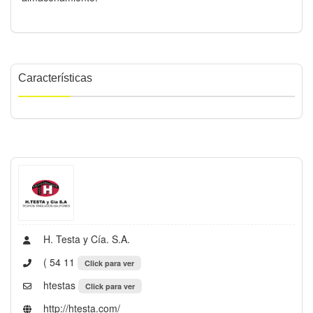
Características
H. Testa y Cía. S.A.
( 54 11
Click para ver
htestas
Click para ver
http://htesta.com/