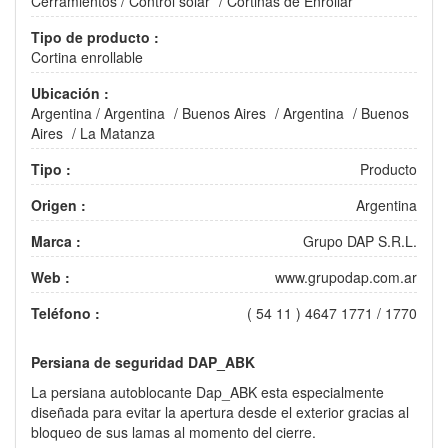
Cerramientos
/
Control solar
/
Cortinas de Enrollar
Tipo de producto :
Cortina enrollable
Ubicación :
Argentina
/
Argentina
/
Buenos Aires
/
Argentina
/
Buenos
Aires
/
La Matanza
Tipo :
Producto
Origen :
Argentina
Marca :
Grupo DAP S.R.L.
Web :
www.grupodap.com.ar
Teléfono :
( 54 11 ) 4647 1771 / 1770
Persiana de seguridad DAP_ABK
La persiana autoblocante Dap_ABK esta especialmente
diseñada para evitar la apertura desde el exterior gracias al
bloqueo de sus lamas al momento del cierre.