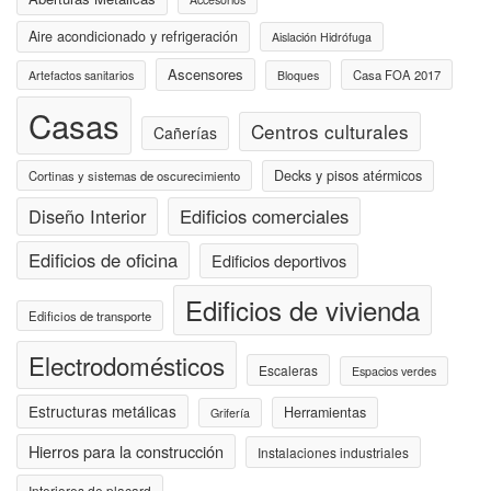
Aire acondicionado y refrigeración
Aislación Hidrófuga
Ascensores
Casa FOA 2017
Artefactos sanitarios
Bloques
Casas
Centros culturales
Cañerías
Decks y pisos atérmicos
Cortinas y sistemas de oscurecimiento
Diseño Interior
Edificios comerciales
Edificios de oficina
Edificios deportivos
Edificios de vivienda
Edificios de transporte
Electrodomésticos
Escaleras
Espacios verdes
Estructuras metálicas
Herramientas
Grifería
Hierros para la construcción
Instalaciones industriales
Interiores de placard