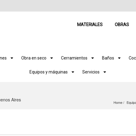
MATERIALES
OBRAS
ones
Obra en seco
Cerramientos
Baños
Coc
Equipos y máquinas
Servicios
uenos Aires
Home
Equipa