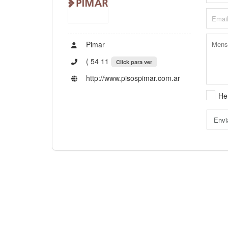
Pimar
( 54 11
Click para ver
http://www.pisospimar.com.ar
He
Envi