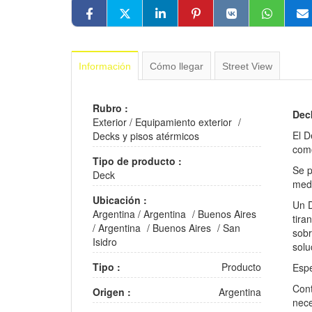
Información
Cómo llegar
Street View
Rubro :
Dec
Exterior
/
Equipamiento exterior
/
El D
Decks y pisos atérmicos
como
Tipo de producto :
Se p
Deck
medi
Ubicación :
Un D
Argentina
/
Argentina
/
Buenos Aires
tira
/
Argentina
/
Buenos Aires
/
San
sobr
Isidro
solu
Tipo :
Producto
Espe
Cont
Origen :
Argentina
nece