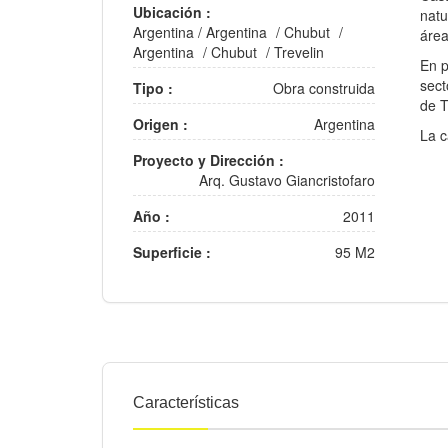
Ubicación :
natu
Argentina
/
Argentina
/
Chubut
/
área
Argentina
/
Chubut
/
Trevelin
En p
sect
Tipo :
Obra construida
de T
Origen :
Argentina
La c
Proyecto y Dirección :
Arq. Gustavo Giancristofaro
Año :
2011
Superficie :
95 M2
Características