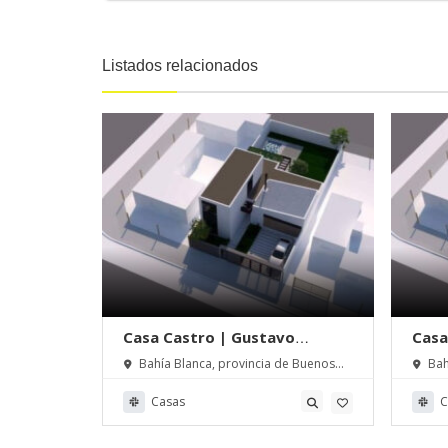
Listados relacionados
o
Casa Castro | Gustavo
Casa
Giancristofaro arq
Gian
e Buenos
Bahía Blanca, provincia de Buenos
Bah
Aires, Argentina
Aires,
Casas
C