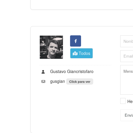
Todos
Gustavo Giancristofaro
gusgian
Click para ver
He
Envi