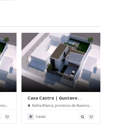
Casa Castro | Gustavo
Casa Ca
Giancristofaro arq
Giancris
nos
Bahía Blanca, provincia de Buenos
Bahía Bl
Aires, Argentina
Aires, Arge
Casas
Casas