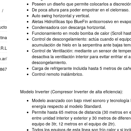
Poseen un diseño que permite colocarlos a discreció
De poca altura para poder empotrar en el cielorraso.
/
Auto swing horizontal y vertical.
Aletas Hidrofílicas tipo BlueFin anticorrosivo en ev
ucto
Condensadora con descarga horizontal.
Funcionamiento en modo bomba de calor (Scroll hasta
tina
Control de descongelamiento: actúa cuando el equipo
acumulación de hielo en la serpentina ante bajas tem
.R.L
Control de Ventilación: mediante un sensor de tempera
desactiva la ventilación interior para evitar enfriar e
.ar/
descongelamiento.
Carga de refrigerante incluida hasta 5 metros de cañe
1867
Control remoto inalámbrico.
Modelo Inverter (Compresor Inverter de alta eficiencia):
Modelo avanzado con bajo nivel sonoro y tecnología 
energía respecto al modelo Standard.
Permite hasta 65 metros de distancia (30 metros en el
entre unidad interior y exterior y 30 metros de difere
equipo de 3tr, 12 metros en el equipo de 2tr).
Todos los equipos de esta linea son frío calor y si inclu