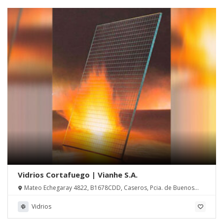
Vidrios Cortafuego | Vianhe S.A.
Mateo Echegaray 4822, B1678CDD, Caseros, Pcia. de Buenos
Aires
Vidrios