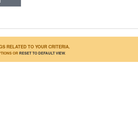
R
GS RELATED TO YOUR CRITERIA.
PTIONS OR
RESET TO DEFAULT VIEW
.