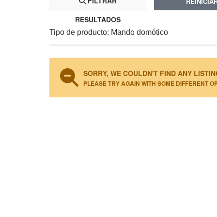
FILTRAR
REINICIA
RESULTADOS
Tipo de producto: Mando domótico
SORRY, WE COULDN'T FIND ANY LISTIN
PLEASE TRY AGAIN WITH SOME DIFFERENT O