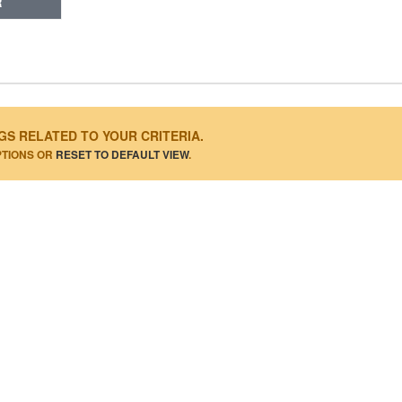
R
GS RELATED TO YOUR CRITERIA.
PTIONS OR
RESET TO DEFAULT VIEW
.