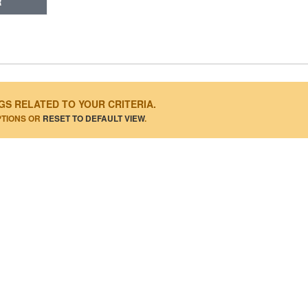
R
GS RELATED TO YOUR CRITERIA.
PTIONS OR
RESET TO DEFAULT VIEW
.