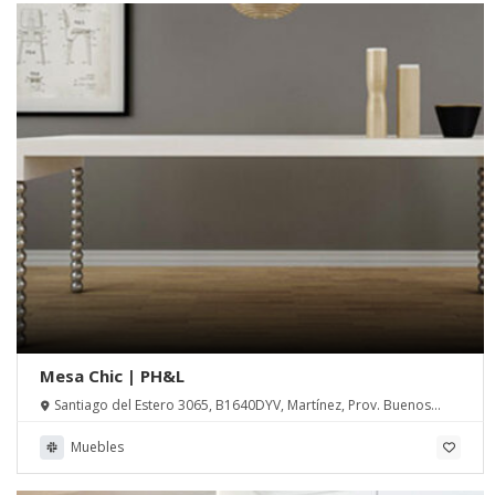
Mesa Chic | PH&L
Santiago del Estero 3065, B1640DYV, Martínez, Prov. Buenos
Aires
Muebles