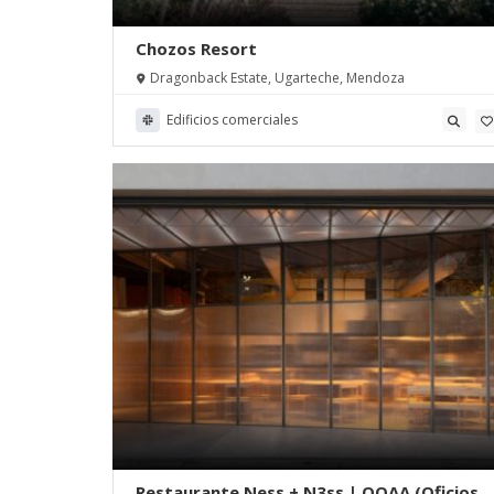
Chozos Resort
Dragonback Estate, Ugarteche, Mendoza
Edificios comerciales
Restaurante Ness + N3ss | OOAA (Oficios