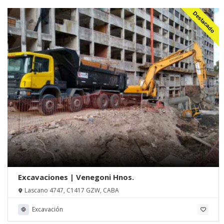
Destacado
Excavaciones | Venegoni Hnos.
Lascano 4747, C1417 GZW, CABA
Excavación