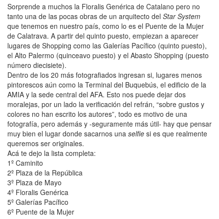
Sorprende a muchos la Floralis Genérica de Catalano pero no
tanto una de las pocas obras de un arquitecto del
Star System
que tenemos en nuestro país, como lo es el Puente de la Mujer
de Calatrava. A partir del quinto puesto, empiezan a aparecer
lugares de Shopping como las Galerías Pacífico (quinto puesto),
el Alto Palermo (quinceavo puesto) y el Abasto Shopping (puesto
número diecisiete).
Dentro de los 20 más fotografiados ingresan si, lugares menos
pintorescos aún como la Terminal del Buquebús, el edificio de la
AMIA y la sede central del AFA. Esto nos puede dejar dos
moralejas, por un lado la verificación del refrán, “sobre gustos y
colores no han escrito los autores”, todo es motivo de una
fotografía, pero además y -seguramente más útil- hay que pensar
muy bien el lugar donde sacarnos una
selfie
si es que realmente
queremos ser originales.
Acá te dejo la lista completa:
1º Caminito
2º Plaza de la República
3º Plaza de Mayo
4º Floralis Genérica
5º Galerías Pacífico
6º Puente de la Mujer