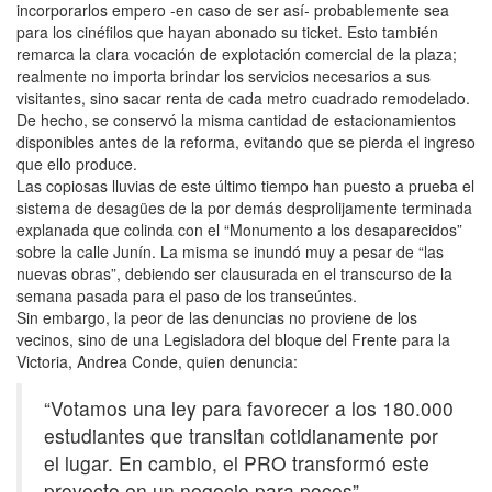
incorporarlos empero -en caso de ser así- probablemente sea
para los cinéfilos que hayan abonado su ticket. Esto también
remarca la clara vocación de explotación comercial de la plaza;
realmente no importa brindar los servicios necesarios a sus
visitantes, sino sacar renta de cada metro cuadrado remodelado.
De hecho, se conservó la misma cantidad de estacionamientos
disponibles antes de la reforma, evitando que se pierda el ingreso
que ello produce.
Las copiosas lluvias de este último tiempo han puesto a prueba el
sistema de desagües de la por demás desprolijamente terminada
explanada que colinda con el “Monumento a los desaparecidos”
sobre la calle Junín. La misma se inundó muy a pesar de “las
nuevas obras”, debiendo ser clausurada en el transcurso de la
semana pasada para el paso de los transeúntes.
Sin embargo, la peor de las denuncias no proviene de los
vecinos, sino de una Legisladora del bloque del Frente para la
Victoria, Andrea Conde, quien denuncia:
“Votamos una ley para favorecer a los 180.000
estudiantes que transitan cotidianamente por
el lugar. En cambio, el PRO transformó este
proyecto en un negocio para pocos”.