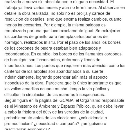
realizada a nuevo sin absolutamente ninguna necesidad. El
trabajo ya lleva varios meses y aún no terminaron. Al observar en
detalle la obra realizada, no sólo no es prolija y carece de
resolución de detalles, sino que encima realiza cambios, cuanto
menos innecesarios. Por ejemplo, la misma baldosa es
remplazada por una que luce exactamente igual. Se extrajeron
los cordones de granito para reemplazarlos por unos de
hormigón, realizados in situ. Por el paso de los años los bordes
de los cordones de piedra estaban bien adaptados y
redondeados. En cambio, los bordes de los flamantes cordones
de hormigón son inconstantes, deformes y llenos de
imperfecciones. Los puntos que requieren más atención como los
canteros de los árboles son abandonados a su suerte
indefinidamente, logrando potenciar aún más el aspecto
inconcluso de la obra. Pareciera que lo único importante es que
las vallas amarillas ocupen mucho tiempo la vía pública y
dificulten la circulación de las maneras insospechadas.
Según figura en la página del GCABA, el Organismo responsable
es el Ministerio de Ambiente y Espacio Público, quien debe llevar
a cabo la friolera del 80% de las veredas de la ciudad,
probablemente antes de las elecciones, ¿coincidencia o
premeditación? ¿necesidad o campaña? ¿amiguismo o
reactivación económica?