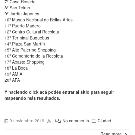
7º Casa Rosada
8º San Telmo
9º Jardín Japonés
10º Museo Nacional de Bellas Artes
11º Puerto Madero
12º Centro Cultural Recoleta
13º Terminal Buquebús
14º Plaza San Martín
15º Alto Palermo Shopping
16º Cementerio de la Recoleta
17º Abasto Shopping
18º La Boca
19º AMIA
20º AFA
Y haciendo click acá podés entrar al sitio para seguir
mapeando más resultados.
9 noviembre 2019
No comments
Ciudad
Read more