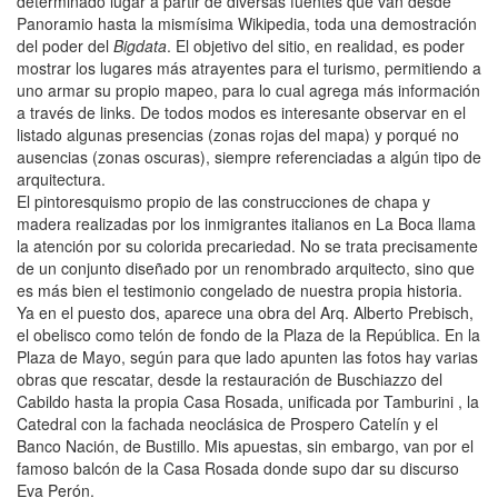
determinado lugar a partir de diversas fuentes que van desde
Panoramio hasta la mismísima Wikipedia, toda una demostración
del poder del
Bigdata
. El objetivo del sitio, en realidad, es poder
mostrar los lugares más atrayentes para el turismo, permitiendo a
uno armar su propio mapeo, para lo cual agrega más información
a través de links. De todos modos es interesante observar en el
listado algunas presencias (zonas rojas del mapa) y porqué no
ausencias (zonas oscuras), siempre referenciadas a algún tipo de
arquitectura.
El pintoresquismo propio de las construcciones de chapa y
madera realizadas por los inmigrantes italianos en La Boca llama
la atención por su colorida precariedad. No se trata precisamente
de un conjunto diseñado por un renombrado arquitecto, sino que
es más bien el testimonio congelado de nuestra propia historia.
Ya en el puesto dos, aparece una obra del Arq. Alberto Prebisch,
el obelisco como telón de fondo de la Plaza de la República. En la
Plaza de Mayo, según para que lado apunten las fotos hay varias
obras que rescatar, desde la restauración de Buschiazzo del
Cabildo hasta la propia Casa Rosada, unificada por Tamburini , la
Catedral con la fachada neoclásica de Prospero Catelín y el
Banco Nación, de Bustillo. Mis apuestas, sin embargo, van por el
famoso balcón de la Casa Rosada donde supo dar su discurso
Eva Perón.