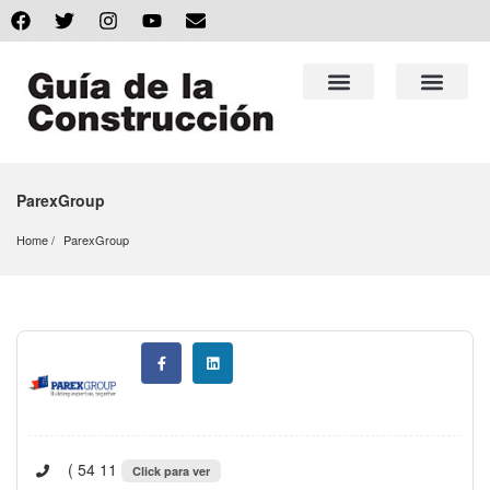
ParexGroup
Home
ParexGroup
( 54 11
Click para ver