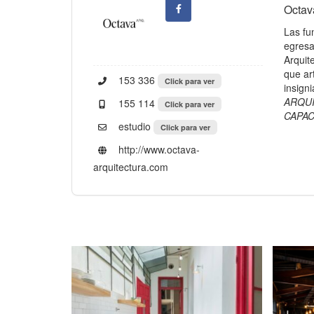
Octav
Las fu
egresa
Arquit
que art
153 336
Click para ver
insign
ARQUI
155 114
Click para ver
CAPAC
estudio
Click para ver
http://www.octava-
arquitectura.com