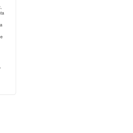
,
ta
 a
de
,