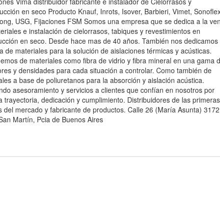
iones Vima distribuidor fabricante e instalador de Cielorrasos y
ucción en seco Producto Knauf, Inrots, Isover, Barbieri, Vimet, Sonoflex
ong, USG, Fijaciones FSM Somos una empresa que se dedica a la ven
eriales e instalación de cielorrasos, tabiques y revestimientos en
ucción en seco. Desde hace mas de 40 años. También nos dedicamos
ta de materiales para la solución de aislaciones térmicas y acústicas.
emos de materiales como fibra de vidrio y fibra mineral en una gama 
res y densidades para cada situación a controlar. Como también de
ales a base de poliuretanos para la absorción y aislación acústica.
ndo asesoramiento y servicios a clientes que confían en nosotros por
a trayectoria, dedicación y cumplimiento. Distribuidores de las primeras
 del mercado y fabricante de productos. Calle 26 (María Asunta) 3172
San Martín, Pcia de Buenos Aires