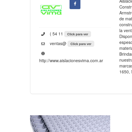
Aislac
Constr
Armstr
de mat
constr
la ven
( 54 11
Click para ver
Dispon
espeso
ventas@
Click para ver
materi
Brinda
nuestr
http://www.aislacionesvima.com.ar
marcas
1650, 