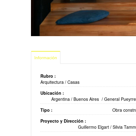
Información
Rubro :
Arquitectura
/
Casas
Ubicación :
Argentina
/
Buenos Aires
/
General Pueyrr
Tipo :
Obra constr
Proyecto y Dirección :
Guillermo Elgart / Silvia Tam