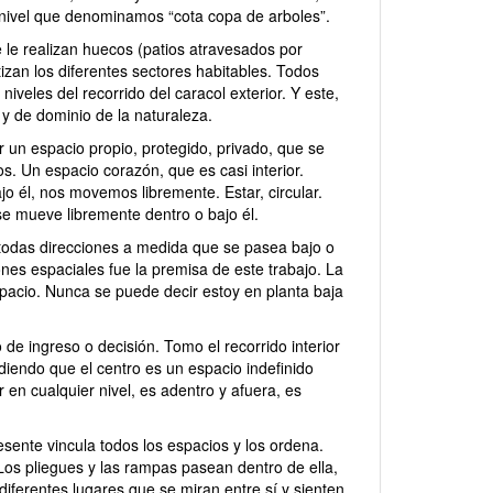
l nivel que denominamos “cota copa de arboles”.
e le realizan huecos (patios atravesados por
tizan los diferentes sectores habitables. Todos
iveles del recorrido del caracol exterior. Y este,
o y de dominio de la naturaleza.
r un espacio propio, protegido, privado, que se
os. Un espacio corazón, que es casi interior.
o él, nos movemos libremente. Estar, circular.
r se mueve libremente dentro o bajo él.
 todas direcciones a medida que se pasea bajo o
iones espaciales fue la premisa de este trabajo. La
espacio. Nunca se puede decir estoy en planta baja
 de ingreso o decisión. Tomo el recorrido interior
ndiendo que el centro es un espacio indefinido
r en cualquier nivel, es adentro y afuera, es
.
sente vincula todos los espacios y los ordena.
r. Los pliegues y las rampas pasean
dentro de ella
,
iferentes lugares que se miran entre sí y sienten